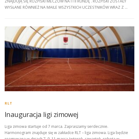
ZNAJDUJĄ SIĘ ROZPISKI MECZÓW NA I I II RUNDĘ . ROZPISKI ZOSTAŁY
WYSŁANE RÓWNIEŻ NA MAILE WSZYSTKICH UCZESTNIKÓW WRAZ Z …
RLT
Inauguracja ligi zimowej
Liga zimowa startuje od 7 marca. Zapraszamy serdecznie.
Harmonogram znajduje się w zakładce RLT – liga zimowa. Liga będzie
rozgrywana w dniach 7, 9, 11 marca (wtorek, czwartek, sobota w …