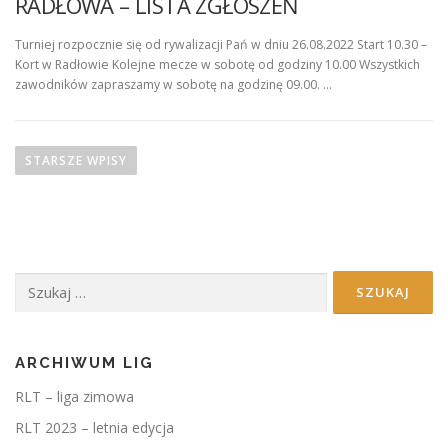
RADŁOWA – LISTA ZGŁOSZEŃ
Turniej rozpocznie się od rywalizacji Pań w dniu 26.08.2022 Start 10.30 –
Kort w Radłowie Kolejne mecze w sobotę od godziny 10.00 Wszystkich
zawodników zapraszamy w sobotę na godzinę 09.00. …
N
a
STARSZE WPISY
w
i
g
a
Szukaj:
c
j
a
p
ARCHIWUM LIG
o
RLT – liga zimowa
w
RLT 2023 – letnia edycja
p