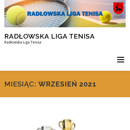
Przejdź
do
treści
RADŁOWSKA LIGA TENISA
Radłowska Liga Tenisa
Menu
STRONA GŁÓWNA
SILVER ZIMA 2025/2026
MIESIĄC:
WRZESIEŃ 2021
OPEN ZIMA 2025/2026
REZERWACJA KORTU
FACEBOOK
KONTAKT