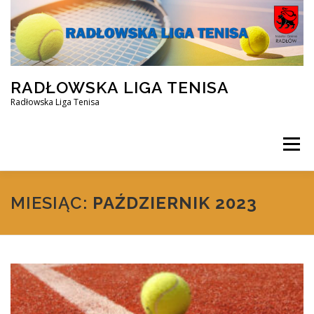
Przejdź
do
treści
RADŁOWSKA LIGA TENISA
Radłowska Liga Tenisa
Menu
STRONA GŁÓWNA
SILVER ZIMA 2025/2026
MIESIĄC:
PAŹDZIERNIK 2023
OPEN ZIMA 2025/2026
REZERWACJA KORTU
FACEBOOK
KONTAKT