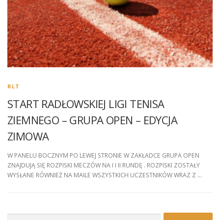
RLT
START RADŁOWSKIEJ LIGI TENISA
ZIEMNEGO – GRUPA OPEN – EDYCJA
ZIMOWA
W PANELU BOCZNYM PO LEWEJ STRONIE W ZAKŁADCE GRUPA OPEN
ZNAJDUJĄ SIĘ ROZPISKI MECZÓW NA I I II RUNDĘ . ROZPISKI ZOSTAŁY
WYSŁANE RÓWNIEŻ NA MAILE WSZYSTKICH UCZESTNIKÓW WRAZ Z …
Szukaj: