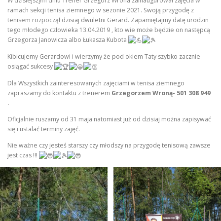
W dzisiejszym dniu Trener Grzegorz Wrona zainaugurował zajęcia w
ramach sekcji tenisa ziemnego w sezonie 2021. Swoją przygodę z
tenisem rozpoczął dzisiaj dwuletni Gerard. Zapamiętajmy datę urodzin
tego młodego człowieka 13.04.2019 , kto wie może będzie on następcą
Grzegorza Janowicza albo Łukasza Kubota
Kibicujemy Gerardowi i wierzymy że pod okiem Taty szybko zacznie
osiągać sukcesy
Dla Wszystkich zainteresowanych zajęciami w tenisa ziemnego
zapraszamy do kontaktu z trenerem
Grzegorzem Wroną- 501 308 949
.
Oficjalnie ruszamy od 31 maja natomiast już od dzisiaj można zapisywać
się i ustalać terminy zajęć.
Nie ważne czy jesteś starszy czy młodszy na przygodę tenisową zawsze
jest czas !!!