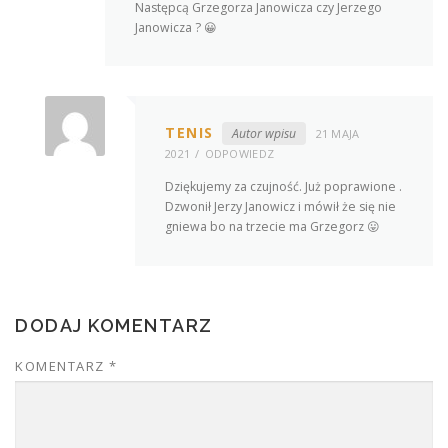
Następcą Grzegorza Janowicza czy Jerzego
Janowicza ? 😀
TENIS
Autor wpisu
21 MAJA
2021
ODPOWIEDZ
Dziękujemy za czujność. Już poprawione .
Dzwonił Jerzy Janowicz i mówił że się nie
gniewa bo na trzecie ma Grzegorz 😛
DODAJ KOMENTARZ
KOMENTARZ
*