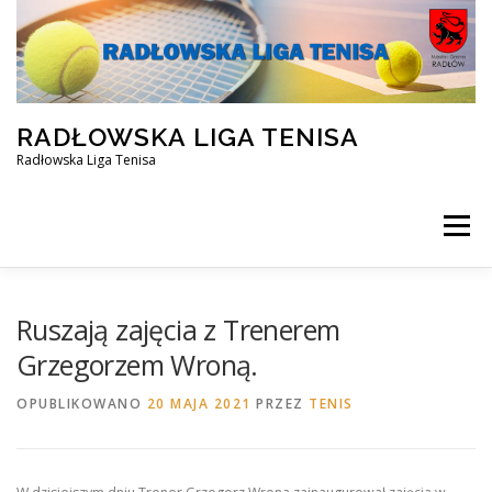
Przejdź
do
treści
RADŁOWSKA LIGA TENISA
Radłowska Liga Tenisa
Menu
STRONA GŁÓWNA
SILVER ZIMA 2025/2026
Ruszają zajęcia z Trenerem
Grzegorzem Wroną.
OPEN ZIMA 2025/2026
REZERWACJA KORTU
OPUBLIKOWANO
20 MAJA 2021
PRZEZ
TENIS
FACEBOOK
KONTAKT