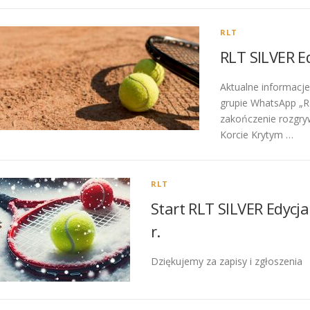
RLT
RLT SILVER E
Aktualne informacje
grupie WhatsApp „Ra
zakończenie rozgryw
Korcie Krytym …
RLT
Start RLT SILVER Edyc
r.
Dziękujemy za zapisy i zgłoszenia