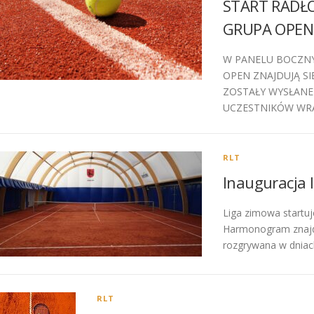
START RADŁO
GRUPA OPEN
W PANELU BOCZNY
OPEN ZNAJDUJĄ SIĘ
ZOSTAŁY WYSŁANE
UCZESTNIKÓW WRA
RLT
Inauguracja l
Liga zimowa startu
Harmonogram znajdu
rozgrywana w dniach
RLT