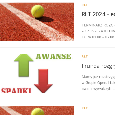
RLT
RLT 2024 – ed
TERMINARZ ROZGRY
– 17.05.2024 II TUR
TURA 01.06 – 07.06
RLT
I runda rozg
Mamy już rozstrzygn
w Grupie Open. I tak
awans wywalczyli : 
RLT