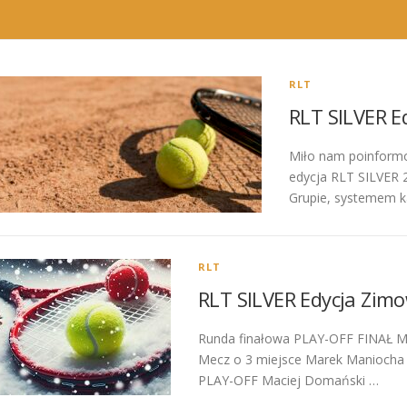
RLT
RLT SILVER E
Miło nam poinformo
edycja RLT SILVER 
Grupie, systemem k
RLT
RLT SILVER Edycja Zim
Runda finałowa PLAY-OFF FINAŁ Mac
Mecz o 3 miejsce Marek Maniocha – 
PLAY-OFF Maciej Domański …