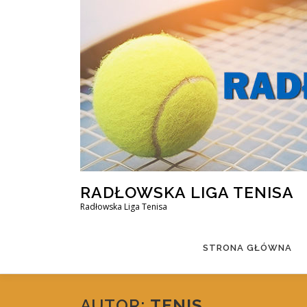
Przejdź
do
treści
RADŁOWSKA LIGA TENISA
Radłowska Liga Tenisa
STRONA GŁÓWNA
AUTOR:
TENIS