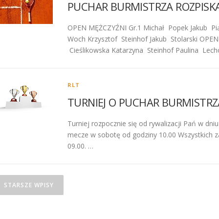
PUCHAR BURMISTRZA ROZPISK
OPEN MĘŻCZYŹNI Gr.1 Michał Popek Jakub Pią
Woch Krzysztof Steinhof Jakub Stolarski OPE
Cieślikowska Katarzyna Steinhof Paulina Lec
RLT
TURNIEJ O PUCHAR BURMISTRZ
Turniej rozpocznie się od rywalizacji Pań w dni
mecze w sobotę od godziny 10.00 Wszystkich 
09.00. …
N
STARSZE WPISY
a
w