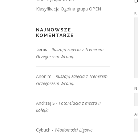
Klasyfikacja Ogólna grupa OPEN
K
NAJNOWSZE
KOMENTARZE
tenis
-
Ruszają zajęcia z Trenerem
Grzegorzem Wroną.
Anonim
-
Ruszają zajęcia z Trenerem
Grzegorzem Wroną.
N
Andrzej S
-
Fotorelacja z meczu II
kolejki
A
Cybuch
-
Wiadomości Ligowe