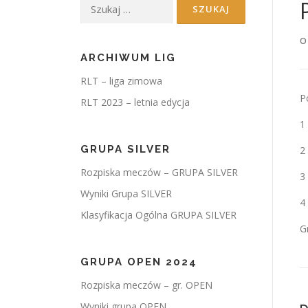
Szukaj:
O
ARCHIWUM LIG
RLT – liga zimowa
P
RLT 2023 – letnia edycja
1
GRUPA SILVER
2
Rozpiska meczów – GRUPA SILVER
3
Wyniki Grupa SILVER
4
Klasyfikacja Ogólna GRUPA SILVER
G
GRUPA OPEN 2024
Rozpiska meczów – gr. OPEN
Wyniki grupa OPEN