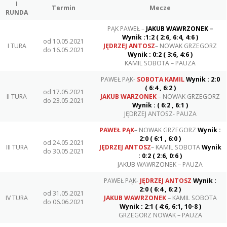
I
Termin
Mecze
RUNDA
PĄK PAWEŁ –
JAKUB WAWRZONEK
–
Wynik :
1:2 ( 2:6, 6:4, 4:6 )
od 10.05.2021
I TURA
JĘDRZEJ ANTOSZ
– NOWAK GRZEGORZ
do 16.05.2021
Wynik : 0:2 ( 3:6, 4:6 )
KAMIL SOBOTA – PAUZA
PAWEŁ PĄK-
SOBOTA KAMIL
Wynik : 2:0
( 6:4 , 6:2 )
od 17.05.2021
II TURA
JAKUB WARZONEK
– NOWAK GRZEGORZ
do 23.05.2021
Wynik : ( 6:2 , 6:1 )
JĘDRZEJ ANTOSZ- PAUZA
PAWEŁ PĄK
– NOWAK GRZEGORZ
Wynik :
2:0 ( 6:1 , 6:0 )
od 24.05.2021
III TURA
JĘDRZEJ ANTOSZ
– KAMIL SOBOTA
Wynik
do 30.05.2021
: 0:2 ( 2:6, 0:6 )
JAKUB WAWRZONEK – PAUZA
PAWEŁ PĄK-
JĘDRZEJ ANTOSZ
Wynik :
2:0 ( 6:4 , 6:2 )
od 31.05.2021
IV TURA
JAKUB WAWRZONEK
– KAMIL SOBOTA
do 06.06.2021
Wynik : 2:1 ( 4:6, 6:1, 10-8 )
GRZEGORZ NOWAK – PAUZA