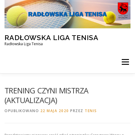
Przejdź
do
treści
RADŁOWSKA LIGA TENISA
Radłowska Liga Tenisa
Menu
STRONA GŁÓWNA
SILVER ZIMA 2025/2026
TRENING CZYNI MISTRZA
(AKTUALIZACJA)
OPEN ZIMA 2025/2026
REZERWACJA KORTU
OPUBLIKOWANO
22 MAJA 2020
PRZEZ
TENIS
FACEBOOK
KONTAKT