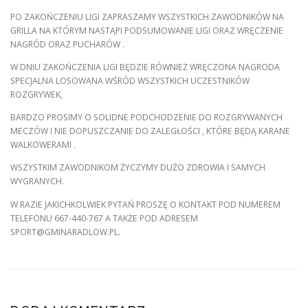
PO ZAKOŃCZENIU LIGI ZAPRASZAMY WSZYSTKICH ZAWODNIKÓW NA
GRILLA NA KTÓRYM NASTĄPI PODSUMOWANIE LIGI ORAZ WRĘCZENIE
NAGRÓD ORAZ PUCHARÓW .
W DNIU ZAKOŃCZENIA LIGI BĘDZIE RÓWNIEŻ WRĘCZONA NAGRODA
SPECJALNA LOSOWANA WŚRÓD WSZYSTKICH UCZESTNIKÓW
ROZGRYWEK,
BARDZO PROSIMY O SOLIDNE PODCHODZENIE DO ROZGRYWANYCH
MECZÓW I NIE DOPUSZCZANIE DO ZALEGŁOŚCI , KTÓRE BĘDĄ KARANE
WALKOWERAMI .
WSZYSTKIM ZAWODNIKOM ŻYCZYMY DUŻO ZDROWIA I SAMYCH
WYGRANYCH.
W RAZIE JAKICHKOLWIEK PYTAŃ PROSZĘ O KONTAKT POD NUMEREM
TELEFONU 667-440-767 A TAKŻE POD ADRESEM
SPORT@GMINARADLOW.PL.