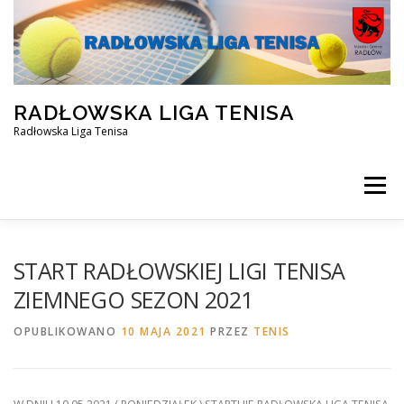
Przejdź
do
treści
RADŁOWSKA LIGA TENISA
Radłowska Liga Tenisa
Menu
STRONA GŁÓWNA
SILVER ZIMA 2025/2026
START RADŁOWSKIEJ LIGI TENISA
ZIEMNEGO SEZON 2021
OPEN ZIMA 2025/2026
REZERWACJA KORTU
OPUBLIKOWANO
10 MAJA 2021
PRZEZ
TENIS
FACEBOOK
KONTAKT