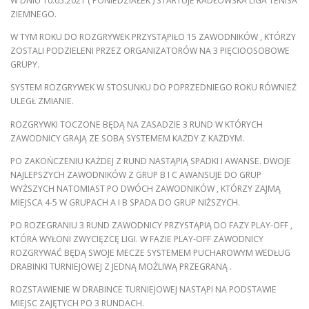
W DNIU 10.05.2021 ( PONIEDZIAŁEK ) STARTUJE RADŁOWSKA LIGA TENISA
ZIEMNEGO.
W TYM ROKU DO ROZGRYWEK PRZYSTĄPIŁO 15 ZAWODNIKÓW , KTÓRZY
ZOSTALI PODZIELENI PRZEZ ORGANIZATORÓW NA 3 PIĘCIOOSOBOWE
GRUPY.
SYSTEM ROZGRYWEK W STOSUNKU DO POPRZEDNIEGO ROKU RÓWNIEŻ
ULEGŁ ZMIANIE.
ROZGRYWKI TOCZONE BĘDĄ NA ZASADZIE 3 RUND W KTÓRYCH
ZAWODNICY GRAJĄ ZE SOBĄ SYSTEMEM KAŻDY Z KAŻDYM.
PO ZAKOŃCZENIU KAŻDEJ Z RUND NASTĄPIĄ SPADKI I AWANSE. DWOJE
NAJLEPSZYCH ZAWODNIKÓW Z GRUP B I C AWANSUJE DO GRUP
WYŻSZYCH NATOMIAST PO DWÓCH ZAWODNIKÓW , KTÓRZY ZAJMĄ
MIEJSCA 4-5 W GRUPACH A I B SPADA DO GRUP NIŻSZYCH.
PO ROZEGRANIU 3 RUND ZAWODNICY PRZYSTĄPIĄ DO FAZY PLAY-OFF ,
KTÓRA WYŁONI ZWYCIĘZCĘ LIGI. W FAZIE PLAY-OFF ZAWODNICY
ROZGRYWAĆ BĘDĄ SWOJE MECZE SYSTEMEM PUCHAROWYM WEDŁUG
DRABINKI TURNIEJOWEJ Z JEDNĄ MOŻLIWĄ PRZEGRANĄ .
ROZSTAWIENIE W DRABINCE TURNIEJOWEJ NASTĄPI NA PODSTAWIE
MIEJSC ZAJĘTYCH PO 3 RUNDACH.