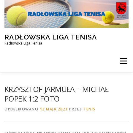
Przejdź
do
treści
RADŁOWSKA LIGA TENISA
Radłowska Liga Tenisa
Menu
STRONA GŁÓWNA
SILVER ZIMA 2025/2026
KRZYSZTOF JARMUŁA – MICHAŁ
POPEK 1:2 FOTO
OPEN ZIMA 2025/2026
REZERWACJA KORTU
OPUBLIKOWANO
12 MAJA 2021
PRZEZ
TENIS
FACEBOOK
KONTAKT