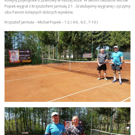
Kolejny pojedynek trzysetowy w naszej lidze. W swoim debiucie Michał
Popek wygrał z Krzysztofem Jarmułą 2:1 . Gratulujemy wygranej i życzymy
obu Panom kolejnych dobrych wyników.
Krzysztof Jarmuła – Michał Popek – 1:2 ( 4:6 , 6:3 , 7-10 )