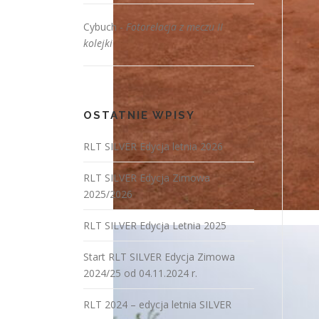
Cybuch
-
Fotorelacja z meczu II
kolejki
OSTATNIE WPISY
RLT SILVER Edycja letnia 2026
RLT SILVER Edycja Zimowa
2025/2026
RLT SILVER Edycja Letnia 2025
Start RLT SILVER Edycja Zimowa
2024/25 od 04.11.2024 r.
RLT 2024 – edycja letnia SILVER