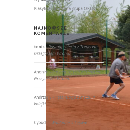
Klasyfikacja Ogólna grupa OPEN
NAJNOWSZE
KOMENTARZE
tenis
-
Ruszają zajęcia z Trenerem
Grzegorzem Wroną.
Anonim
-
Ruszają zajęcia z Trenerem
Grzegorzem Wroną.
Andrzej S
-
Fotorelacja z meczu II
kolejki
Cybuch
-
Wiadomości Ligowe