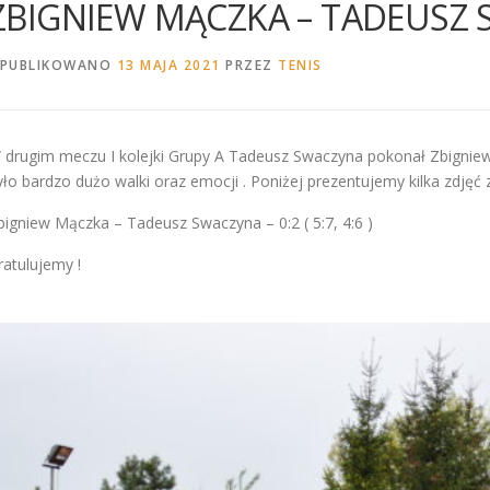
ZBIGNIEW MĄCZKA – TADEUSZ 
PUBLIKOWANO
13 MAJA 2021
PRZEZ
TENIS
 drugim meczu I kolejki Grupy A Tadeusz Swaczyna pokonał Zbigniew
yło bardzo dużo walki oraz emocji . Poniżej prezentujemy kilka zdjęć 
bigniew Mączka – Tadeusz Swaczyna – 0:2 ( 5:7, 4:6 )
ratulujemy !