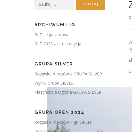
Szukaj:
O
ARCHIWUM LIG
RLT – liga zimowa
W
RLT 2023 – letnia edycja
b
Z
GRUPA SILVER
G
Rozpiska meczów – GRUPA SILVER
Wyniki Grupa SILVER
Klasyfikacja Ogólna GRUPA SILVER
GRUPA OPEN 2024
Rozpiska meczów – gr. OPEN
Wyniki grupa OPEN