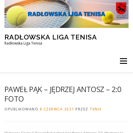
Przejdź
do
treści
RADŁOWSKA LIGA TENISA
Radłowska Liga Tenisa
Menu
STRONA GŁÓWNA
SILVER ZIMA 2025/2026
PAWEŁ PĄK – JĘDRZEJ ANTOSZ – 2:0
FOTO
OPEN ZIMA 2025/2026
REZERWACJA KORTU
OPUBLIKOWANO
8 CZERWCA 2021
PRZEZ
TENIS
FACEBOOK
KONTAKT