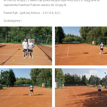
W meczu Grupy C Paweł Pąk pokonał Jędrzeja Antosza 2:0. Wygrana ta
zapewniła Pawłowi Pakowi awans do Grupy B.
Paweł Pąk – Jędrzej Antosz – 2:0 ( 6:4, 6:2 )
Gratulujemy !