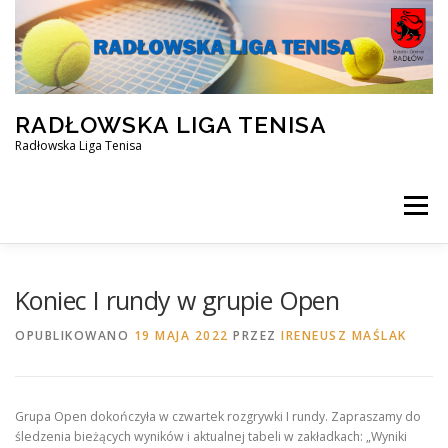
Przejdź
do
treści
RADŁOWSKA LIGA TENISA
Radłowska Liga Tenisa
Menu
STRONA GŁÓWNA
SILVER ZIMA 2025/2026
Koniec I rundy w grupie Open
OPUBLIKOWANO
19 MAJA 2022
PRZEZ
IRENEUSZ MAŚLAK
OPEN ZIMA 2025/2026
REZERWACJA KORTU
Grupa Open dokończyła w czwartek rozgrywki I rundy. Zapraszamy do
FACEBOOK
KONTAKT
śledzenia bieżących wyników i aktualnej tabeli w zakładkach: „Wyniki